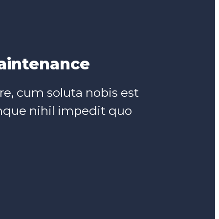
aintenance
e, cum soluta nobis est
mque nihil impedit quo