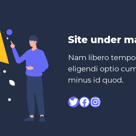
Site under m
Nam libero tempor
eligendi optio cu
minus id quod.
Twitter
Facebook
Instagram