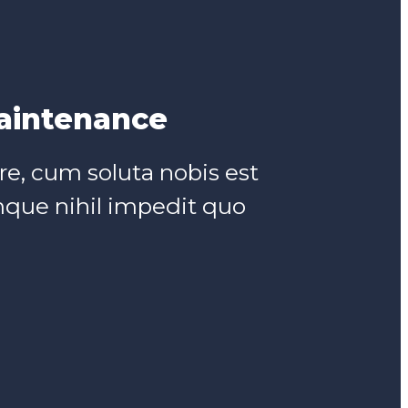
aintenance
e, cum soluta nobis est
mque nihil impedit quo