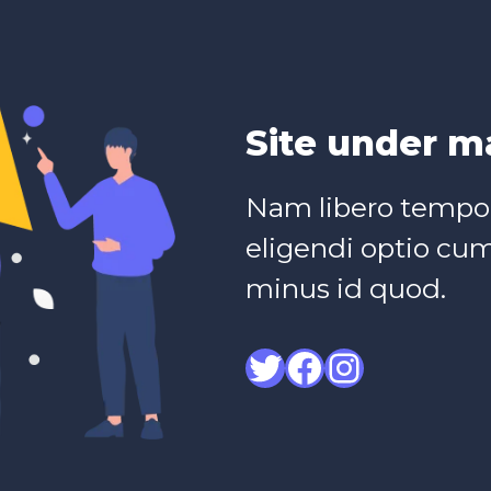
Site under m
Nam libero tempor
eligendi optio cu
minus id quod.
Twitter
Facebook
Instagram