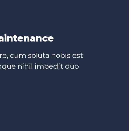
aintenance
e, cum soluta nobis est
mque nihil impedit quo