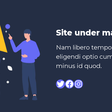
Site under m
Nam libero tempor
eligendi optio cu
minus id quod.
Twitter
Facebook
Instagram